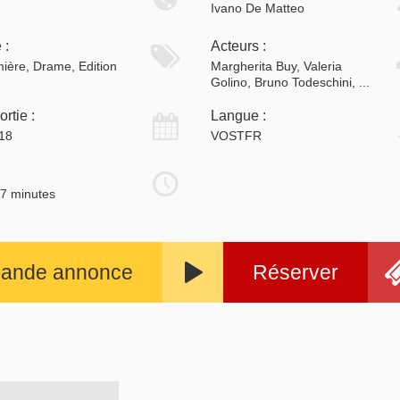
Ivano De Matteo
 :
Acteurs :
ière, Drame, Edition
Margherita Buy, Valeria
Golino, Bruno Todeschini, ...
rtie :
Langue :
018
VOSTFR
47 minutes
ande annonce
Réserver