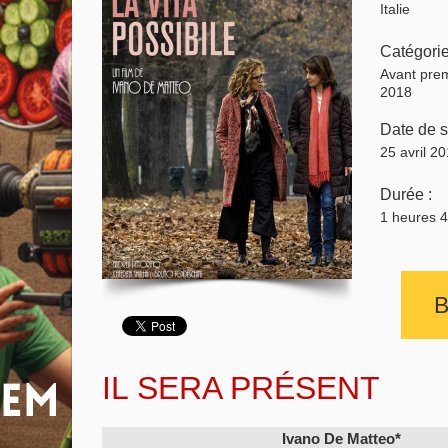
Italie
Catégorie
Avant prem
2018
Date de so
25 avril 2
Durée :
1 heures 
B
IL SERA PRÉSENT
Ivano De Matteo*