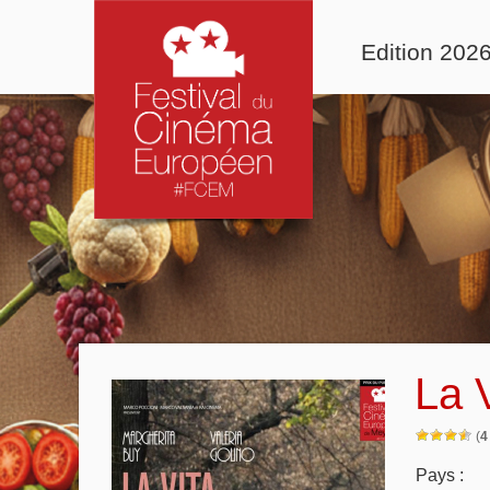
Edition 202
La 
(
4
Pays :